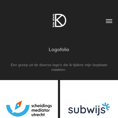
Logofolio
Een greep uit de diverse logo's die ik tijdens mijn loopbaan
maakten.